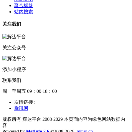
聚合标签
站内搜索
关注我们
关注公众号
添加小程序
联系我们
周一至周五 09：00-18：00
友情链接 :
腾讯网
版权所有 辉达平台 2008-2029 本页面内容为绿色网站数据内
容
Powered by
MetInfo 7.6
©2008-2026
mituo.cn