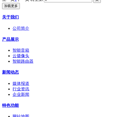
加载更多
关于我们
公司简介
产品展示
智能音箱
云摄像头
智能路由器
新闻动态
媒体报道
行业资讯
企业新闻
特色功能
网站地图