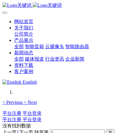
网站首页
关于我们
公司简介
产品展示
全部
智能音箱
云摄像头
智能路由器
新闻动态
全部
媒体报道
行业资讯
企业新闻
资料下载
客户案例
English
<
Previous
>
Next
平台注册
平台登录
平台注册
平台登录
没有找到数据
上一页
1
下一页
转至第