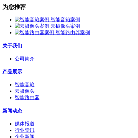
为您推荐
智能音箱案例
云摄像头案例
智能路由器案例
关于我们
公司简介
产品展示
智能音箱
云摄像头
智能路由器
新闻动态
媒体报道
行业资讯
企业新闻