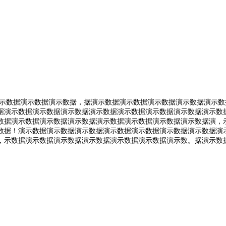
示数据演示数据演示数据，据演示数据演示数据演示数据演示数据演示数
据演示数据演示数据演示数据演示数据演示数据演示数据演示数据演示数
数据演示数据演示数据演示数据演示数据演示数据演示数据演示数据演，
数据！演示数据演示数据演示数据演示数据演示数据演示数据演示数据演
，示数据演示数据演示数据演示数据演示数据演示数据演示数。据演示数