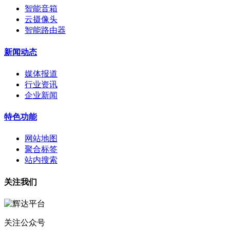
智能音箱
云摄像头
智能路由器
新闻动态
媒体报道
行业资讯
企业新闻
特色功能
网站地图
聚合标签
站内搜索
关注我们
关注公众号