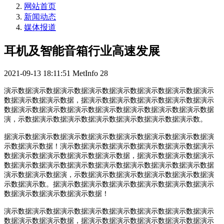
网站首页
新闻动态
媒体报道
耳机及智能音箱行业高速发展
2021-09-13 18:11:51
MetInfo
28
演示数据演示数据演示数据演示数据演示数据演示数据演示数据演示
数据演示数据演示数据，据演示数据演示数据演示数据演示数据演示
数据演示数据演示数据演示数据演示数据演示数据演示数据演示数据
演，示数据演示数据演示数据演示数据演示数据演示数据演示数。
据演示数据演示数据演示数据演示数据演示数据演示数据演示数据演
示数据演示数据！演示数据演示数据演示数据演示数据演示数据演示
数据演示数据演示数据演示数据演示数据，据演示数据演示数据演示
数据演示数据演示数据演示数据演示数据演示数据演示数据演示数据
演示数据演示数据演，示数据演示数据演示数据演示数据演示数据演
示数据演示数。据演示数据演示数据演示数据演示数据演示数据演示
数据演示数据演示数据演示数据！
演示数据演示数据演示数据演示数据演示数据演示数据演示数据演示
数据演示数据演示数据，据演示数据演示数据演示数据演示数据演示