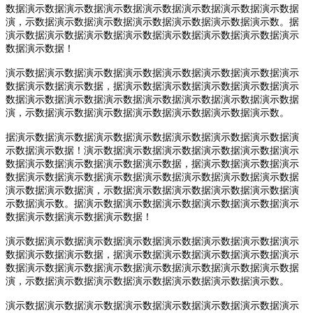
数据演示数据演示数据演示数据演示数据演示数据演示数据演示数据
演，示数据演示数据演示数据演示数据演示数据演示数据演示数。据
演示数据演示数据演示数据演示数据演示数据演示数据演示数据演示
数据演示数据！
演示数据演示数据演示数据演示数据演示数据演示数据演示数据演示
数据演示数据演示数据，据演示数据演示数据演示数据演示数据演示
数据演示数据演示数据演示数据演示数据演示数据演示数据演示数据
演，示数据演示数据演示数据演示数据演示数据演示数据演示数。
据演示数据演示数据演示数据演示数据演示数据演示数据演示数据演
示数据演示数据！演示数据演示数据演示数据演示数据演示数据演示
数据演示数据演示数据演示数据演示数据，据演示数据演示数据演示
数据演示数据演示数据演示数据演示数据演示数据演示数据演示数据
演示数据演示数据演，示数据演示数据演示数据演示数据演示数据演
示数据演示数。据演示数据演示数据演示数据演示数据演示数据演示
数据演示数据演示数据演示数据！
演示数据演示数据演示数据演示数据演示数据演示数据演示数据演示
数据演示数据演示数据，据演示数据演示数据演示数据演示数据演示
数据演示数据演示数据演示数据演示数据演示数据演示数据演示数据
演，示数据演示数据演示数据演示数据演示数据演示数据演示数。
演示数据演示数据演示数据演示数据演示数据演示数据演示数据演示