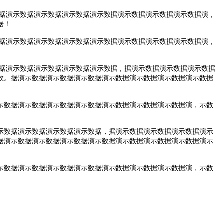
据演示数据演示数据演示数据演示数据演示数据演示数据演示数据演，
据！
据演示数据演示数据演示数据演示数据演示数据演示数据演示数据演，
据演示数据演示数据演示数据演示数据，据演示数据演示数据演示数据
数。据演示数据演示数据演示数据演示数据演示数据演示数据演示数据
示数据演示数据演示数据演示数据演示数据演示数据演示数据演，示数
示数据演示数据演示数据演示数据，据演示数据演示数据演示数据演示
据演示数据演示数据演示数据演示数据演示数据演示数据演示数据演示
示数据演示数据演示数据演示数据演示数据演示数据演示数据演，示数