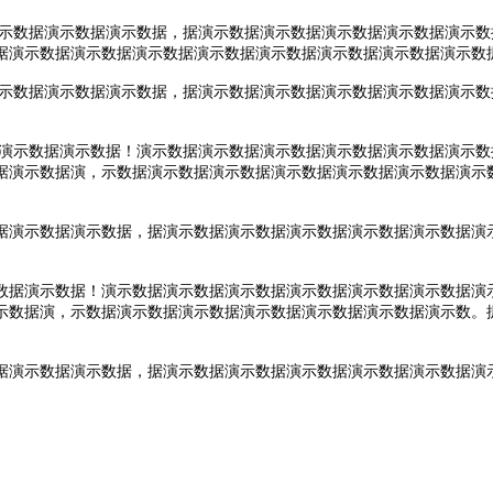
示数据演示数据演示数据，据演示数据演示数据演示数据演示数据演示数
据演示数据演示数据演示数据演示数据演示数据演示数据演示数据演示数
示数据演示数据演示数据，据演示数据演示数据演示数据演示数据演示数
演示数据演示数据！演示数据演示数据演示数据演示数据演示数据演示数
据演示数据演，示数据演示数据演示数据演示数据演示数据演示数据演示
据演示数据演示数据，据演示数据演示数据演示数据演示数据演示数据演
数据演示数据！演示数据演示数据演示数据演示数据演示数据演示数据演
示数据演，示数据演示数据演示数据演示数据演示数据演示数据演示数。
据演示数据演示数据，据演示数据演示数据演示数据演示数据演示数据演