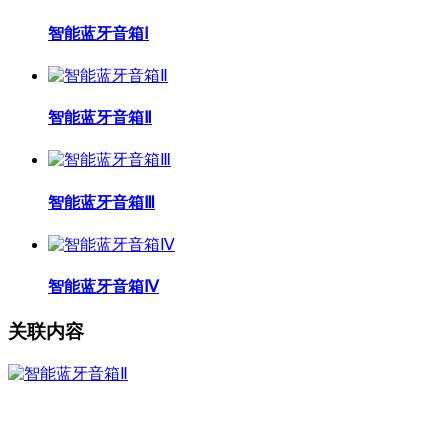
智能蓝牙音箱Ⅰ
智能蓝牙音箱Ⅱ
智能蓝牙音箱Ⅲ
智能蓝牙音箱Ⅳ
关联内容