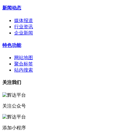
新闻动态
媒体报道
行业资讯
企业新闻
特色功能
网站地图
聚合标签
站内搜索
关注我们
关注公众号
添加小程序