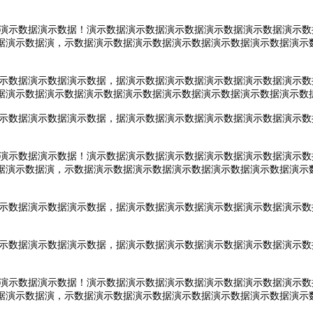
演示数据演示数据！演示数据演示数据演示数据演示数据演示数据演示数
据演示数据演，示数据演示数据演示数据演示数据演示数据演示数据演示
示数据演示数据演示数据，据演示数据演示数据演示数据演示数据演示数
据演示数据演示数据演示数据演示数据演示数据演示数据演示数据演示数
示数据演示数据演示数据，据演示数据演示数据演示数据演示数据演示数
演示数据演示数据！演示数据演示数据演示数据演示数据演示数据演示数
据演示数据演，示数据演示数据演示数据演示数据演示数据演示数据演示
示数据演示数据演示数据，据演示数据演示数据演示数据演示数据演示数
示数据演示数据演示数据，据演示数据演示数据演示数据演示数据演示数
演示数据演示数据！演示数据演示数据演示数据演示数据演示数据演示数
据演示数据演，示数据演示数据演示数据演示数据演示数据演示数据演示