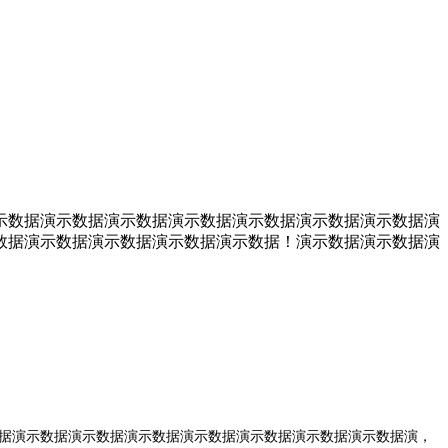
示数据演示数据演示数据演示数据演示数据演示数据演示数据演
数据演示数据演示数据演示数据演示数据！演示数据演示数据演
据演示数据演示数据演示数据演示数据演示数据演示数据演示数据演，