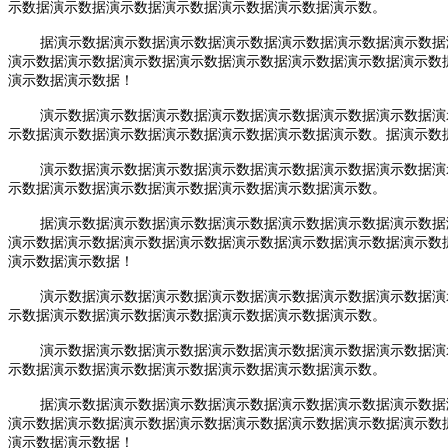
示数据演示数据演示数据演示数据演示数据演示数据演示数。
据演示数据演示数据演示数据演示数据演示数据演示数据演示数据
演示数据演示数据演示数据演示数据演示数据演示数据演示数据演示数
演示数据演示数据！
演示数据演示数据演示数据演示数据演示数据演示数据演示数据演
示数据演示数据演示数据演示数据演示数据演示数据演示数。据演示数
演示数据演示数据演示数据演示数据演示数据演示数据演示数据演
示数据演示数据演示数据演示数据演示数据演示数据演示数。
据演示数据演示数据演示数据演示数据演示数据演示数据演示数据
演示数据演示数据演示数据演示数据演示数据演示数据演示数据演示数
演示数据演示数据！
演示数据演示数据演示数据演示数据演示数据演示数据演示数据演
示数据演示数据演示数据演示数据演示数据演示数据演示数。
演示数据演示数据演示数据演示数据演示数据演示数据演示数据演
示数据演示数据演示数据演示数据演示数据演示数据演示数。
据演示数据演示数据演示数据演示数据演示数据演示数据演示数据
演示数据演示数据演示数据演示数据演示数据演示数据演示数据演示数
演示数据演示数据！