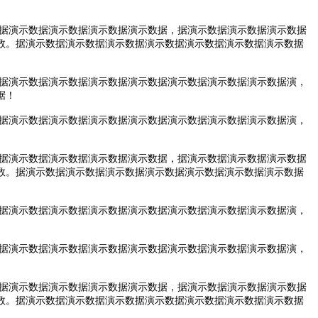
据演示数据演示数据演示数据演示数据，据演示数据演示数据演示数据
数。据演示数据演示数据演示数据演示数据演示数据演示数据演示数据
据演示数据演示数据演示数据演示数据演示数据演示数据演示数据演，
据！
据演示数据演示数据演示数据演示数据演示数据演示数据演示数据演，
据演示数据演示数据演示数据演示数据，据演示数据演示数据演示数据
数。据演示数据演示数据演示数据演示数据演示数据演示数据演示数据
据演示数据演示数据演示数据演示数据演示数据演示数据演示数据演，
据演示数据演示数据演示数据演示数据演示数据演示数据演示数据演，
据演示数据演示数据演示数据演示数据，据演示数据演示数据演示数据
数。据演示数据演示数据演示数据演示数据演示数据演示数据演示数据